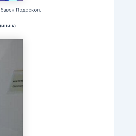
абавен Подоскоп.
дицина.