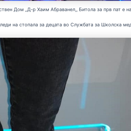
твен Дом „Д-р Хаим Абраванел,, Битола за прв пат е н
гледи на стопала за децата во Службата за Школска ме