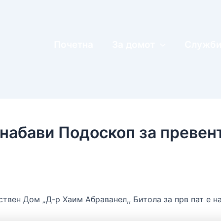
Почетна
За домот
Служб
набави Подоскоп за превен
твен Дом „Д-р Хаим Абраванел,, Битола за прв пат е н