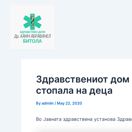
Skip
Post
to
navigation
content
Здравствениот дом 
стопала на деца
By
admiin
/
May 22, 2020
Во Јавната здравствена установа Здравс