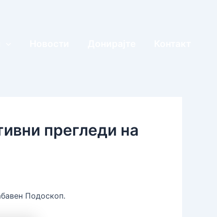
и
Новости
Донирајте
Контакт
тивни прегледи на
абавен Подоскоп.