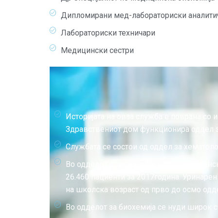
Дипломирани мед-лабораториски аналити
Лабораториски техничари
Медицински сестри
Историјата на оваа служба е поврана со и
Здравствениот дом функционира оддел за
Службата се состои од оддел за хематолог
Во одделот за хематологија се зема венс
26.460 пациенти за 2017година. Уринарен 
на школска возраст од прво до осмо одде
Во одделот за биохемија се нуди широк с