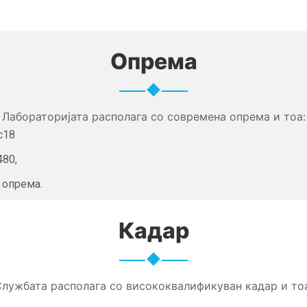
Опрема
Лабораторијата располага со современа опрема и тоа:
c18
480,
 опрема.
Кадар
лужбата располага со висококвалификуван кадар и то