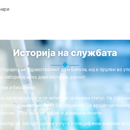
чари
Историја на службата
сторијата на Здравствениот дом Битола, кој е пуштен во уп
 лабораториско дијагностичка дејност.
ија и биохемија.
ка, капиларна крв и се испитува уринарен статус. На годиш
статус се испитува кај 18.530 пациенти. Се вршат системат
ление. Исто така, се вршат и домашни посети.
пектар на лабораториски успуги и специфични анализи за 