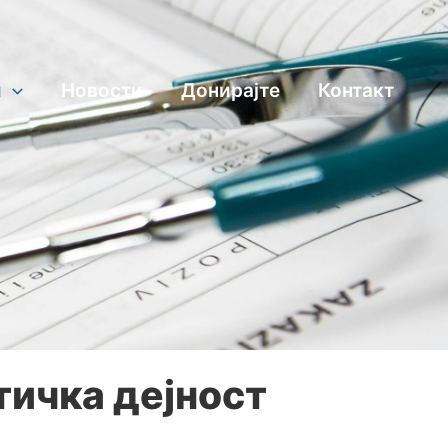
и
Новости
Донирајте
Контакт
тичка дејност