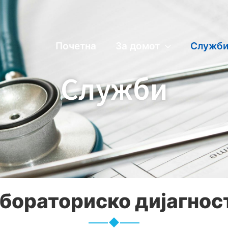
Почетна
За домот
Служб
Служби
бораториско дијагнос