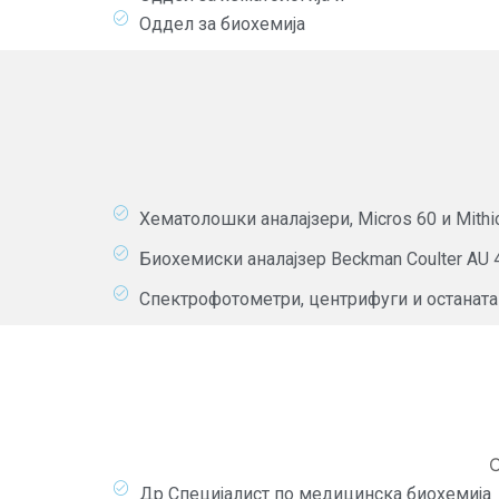
Оддел за биохемија
Хематолошки аналајзери, Micros 60 и Mithi
Биохемиски аналајзер Beckman Coulter AU 
Спектрофотометри, центрифуги и останата
С
Др Специјалист по медицинска биохемија