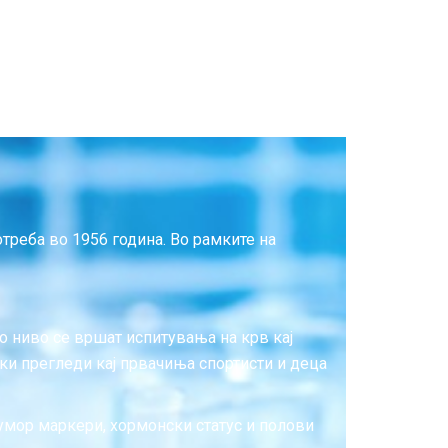
отреба во 1956 година. Во рамките на
но ниво се вршат испитувања на крв кај
ски прегледи кај првачиња спортисти и деца
тумор маркери, хормонски статус и полови