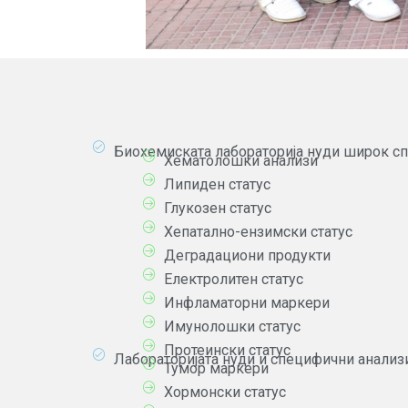
Биохемиската лабораторија нуди широк спе
Хематолошки анализи
Липиден статус
Глукозен статус
Хепатално-ензимски статус
Деградациони продукти
Електролитен статус
Инфламаторни маркери
Имунолошки статус
Протеински статус
Лабораторијата нуди и специфични анализи
Тумор маркери
Хормонски статус