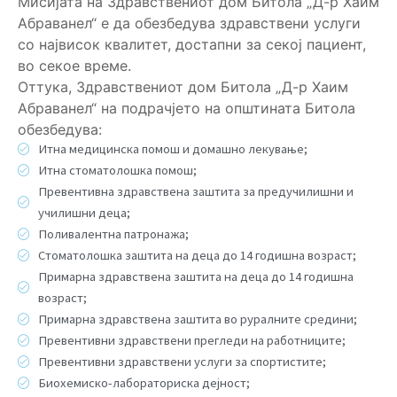
Мисијата на Здравствениот дом Битола „Д-р Хаим
Абраванел“ е да обезбедува здравствени услуги
со највисок квалитет, достапни за секој пациент,
во секое време.
Оттука, Здравствениот дом Битола „Д-р Хаим
Абраванел“ на подрачјето на општината Битола
обезбедува:
Итна медицинска помош и домашно лекување;
Итна стоматолошка помош;
Превентивна здравствена заштита за предучилишни и
училишни деца;
Поливалентна патронажа;
Стоматолошка заштита на деца до 14 годишна возраст;
Примарна здравствена заштита на деца до 14 годишна
возраст;
Примарна здравствена заштита во руралните средини;
Превентивни здравствени прегледи на работниците;
Превентивни здравствени услуги за спортистите;
Биохемиско-лабораториска дејност;