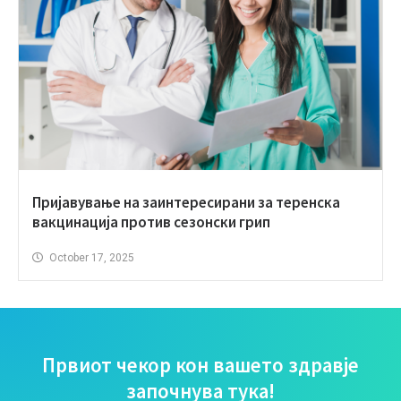
Пријавување на заинтересирани за теренска
вакцинација против сезонски грип
October 17, 2025
Првиот чекор кон вашето здравје
започнува тука!