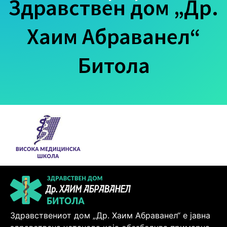
Здравствен дом „Др.
Хаим Абраванел“
Битола
Здравствениот дом „Др. Хаим Абраванел“ е јавна