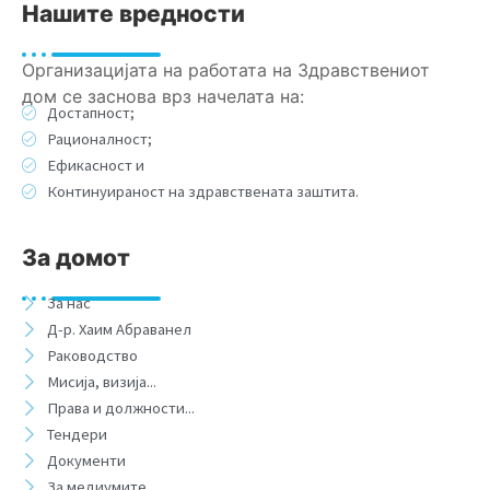
Нашите вредности
Организацијата на работата на Здравствениот
дом се заснова врз начелата на:
Достапност;
Рационалност;
Ефикасност и
Континуираност на здравствената заштита.
За домот
За нас
Д-р. Хаим Абраванел
Раководство
Мисија, визија...
Права и должности...
Тендери
Документи
За медиумите