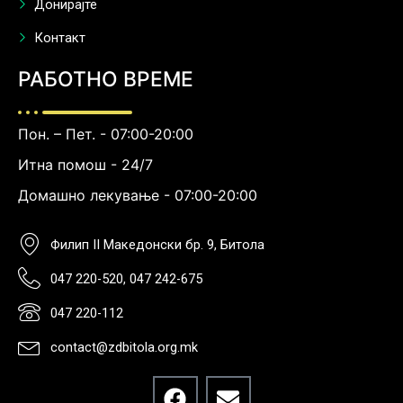
Донирајте
Контакт
РАБОТНО ВРЕМЕ
Пон. – Пет. - 07:00-20:00
Итна помош - 24/7
Домашно лекување - 07:00-20:00
Филип II Македонски бр. 9, Битола
047 220-520, 047 242-675
047 220-112
contact@zdbitola.org.mk
F
E