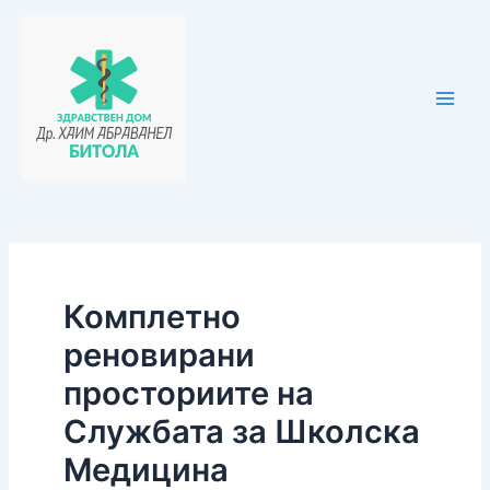
Skip
Post
Main
to
navigation
Men
content
Комплетно
реновирани
просториите на
Службата за Школска
Медицина