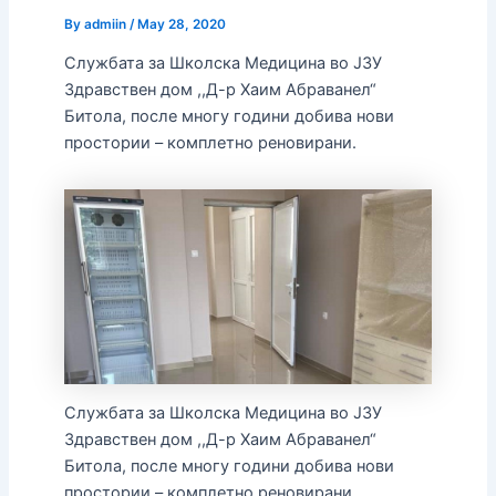
By
admiin
/
May 28, 2020
Службата за Школска Медицина во ЈЗУ
Здравствен дом ,,Д-р Хаим Абраванел“
Битола, после многу години добива нови
простории – комплетно реновирани.
Службата за Школска Медицина во ЈЗУ
Здравствен дом ,,Д-р Хаим Абраванел“
Битола, после многу години добива нови
простории – комплетно реновирани.