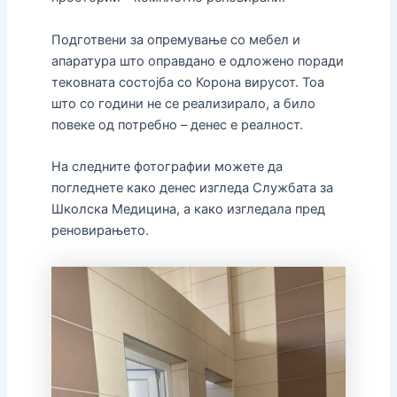
Подготвени за опремување со мебел и
апаратура што оправдано е одложено поради
тековната состојба со Корона вирусот. Тоа
што со години не се реализирало, а било
повеке од потребно – денес е реалност.
На следните фотографии можете да
погледнете како денес изгледа Службата за
Школска Медицина, а како изгледала пред
реновирањето.