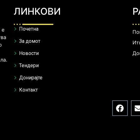
ЛИНКОВИ
Р
Почетна
 е
Пон
ува
За домот
Ит
о
До
Новости
ла.
Тендери
Донирајте
Контакт
F
a
c
e
b