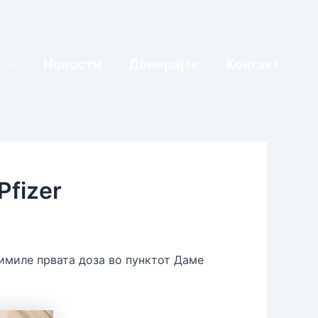
и
Новости
Донирајте
Контакт
Pfizer
римиле првата доза во пунктот Даме