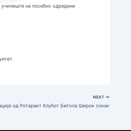
о училиште на посебно одредени
уитет.
NEXT
ација од Ротаракт Клубот Битола Широк сокак