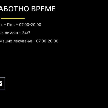
АБОТНО ВРЕМЕ
. – Пет. - 07:00-20:00
на помош - 24/7
машно лекување - 07:00-20:00
E
n
v
e
l