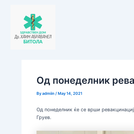
Skip
Post
to
navigation
content
Од понеделник ревак
By
admiin
/
May 14, 2021
Од понеделник ќе се врши ревакцинација
Груев.