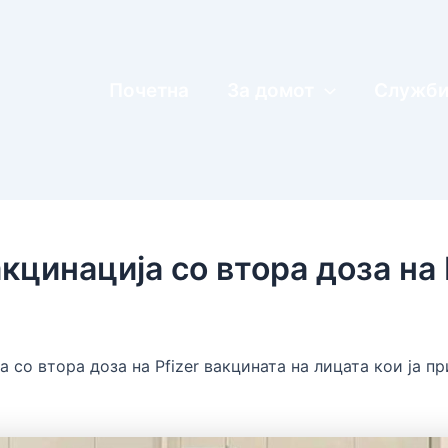
Почетна
За домот
Служб
цинација со втора доза на 
 со втора доза на Pfizer вакцината на лицата кои ја п