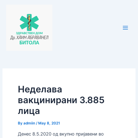
Skip
Post
Main
to
navigation
Men
content
Неделава
вакцинирани 3.885
лица
By
admiin
/
May 8, 2021
Денес 8.5.2020 од вкупно пријавени во