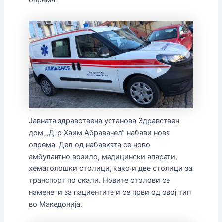
опрема.
Јавната здравствена установа Здравствен
дом „Д-р Хаим Абраванел“ набави нова
опрема. Дел од набавката се ново
амбулантно возило, медицински апарати,
хематолошки столици, како и две столици за
транспорт по скали. Новите столови се
наменети за пациентите и се први од овој тип
во Македонија.