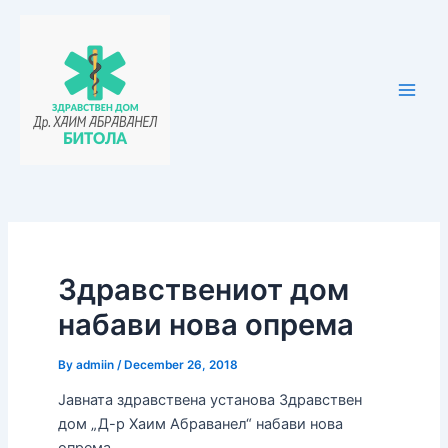
Skip
Post
Main
to
navigation
Men
content
Здравствениот дом
набави нова опрема
By
admiin
/
December 26, 2018
Јавната здравствена установа Здравствен
дом „Д-р Хаим Абраванел“ набави нова