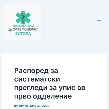
Skip
Post
Main
to
navigation
Men
content
Распоред за
систематски
прегледи за упис во
прво одделение
By
admiin
/
May 31, 2020