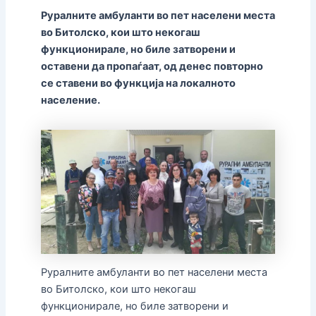
Руралните амбуланти во пет населени места
во Битолско, кои што некогаш
функционирале, но биле затворени и
оставени да пропаѓаат, од денес повторно
се ставени во функција на локалното
население.
Руралните амбуланти во пет населени места
во Битолско, кои што некогаш
функционирале, но биле затворени и