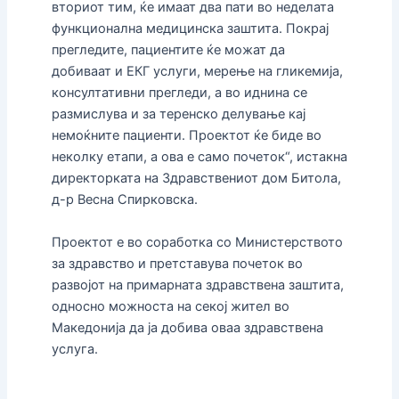
вториот тим, ќе имаат два пати во неделата
функционална медицинска заштита. Покрај
прегледите, пациентите ќе можат да
добиваат и ЕКГ услуги, мерење на гликемија,
консултативни прегледи, а во иднина се
размислува и за теренско делување кај
немоќните пациенти. Проектот ќе биде во
неколку етапи, а ова е само почеток“, истакна
директорката на Здравствениот дом Битола,
д-р Весна Спирковска.
Проектот е во соработка со Министерството
за здравство и претставува почеток во
развојот на примарната здравствена заштита,
односно можноста на секој жител во
Македонија да ја добива оваа здравствена
услуга.