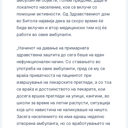
амбулантни објекти, голем придонес даде и
локалното население, кое се вклучи со
помошни активности. Од Здравствениот дом
во Битола најавија дека за скоро време ќе
биде вклучен и втор медицински тим кој ќе
работи во овие амбуланти.
„Начинот на давање на примарната
здравствена заштита до сега беше на еден
нефункционален начин. Со ставањето во
употреба на овие амбуланти, пред се му се
враќа приватноста на пациентот при
извршување на лекарските прегледи, а со тоа
се враќа и достоинството на лекарите, кои
досега вршеа прегледи на улици, кантини, во
школи за време на летни распусти, ситуација
која што навистина не наликуваше на ништо.
Засега населението ќе има еднаш неделно
отворена амбуланта, но со вработувањето на