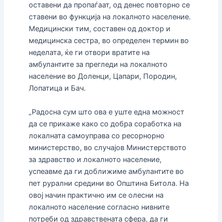
оставени да пропаѓаат, од денес повторно се
ставени во функција на локалното население.
Медицински тим, составен од доктор и
медицинска сестра, во определен термин во
неделата, ќе ги отвори вратите на
амбулантите за прегледи на локалното
население во Доленци, Цапари, Породин,
Лопатица и Бач.
„Радосна сум што ова е уште една можност
да се прикаже како со добра соработка на
локалната самоуправа со ресорнорно
министерство, во случајов Министерството
за здравство и локалното население,
успеавме да ги доближиме амбулантите во
пет рурални средини во Општина Битола. На
овој начин практично им се олесни на
локалното население согласно нивните
потреби од здравствената сфера, да ги