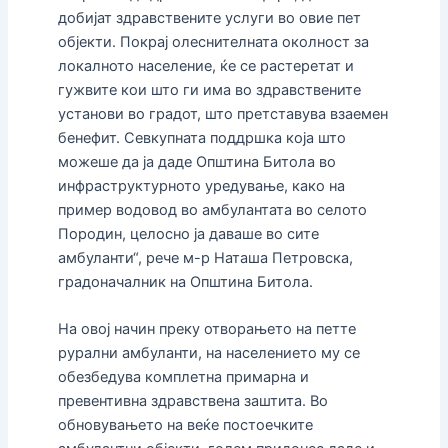
добијат здравствените услуги во овие пет
објекти. Покрај олеснителната околност за
локалното население, ќе се растеретат и
гужвите кои што ги има во здравствените
установи во градот, што претставува взаемен
бенефит. Севкупната поддршка која што
можеше да ја даде Општина Битола во
инфраструктурното уредување, како на
пример водовод во амбулантата во селото
Породин, целосно ја даваше во сите
амбуланти“, рече м-р Наташа Петровска,
градоначалник на Општина Битола.
На овој начин преку отворањето на петте
рурални амбуланти, на населението му се
обезбедува комплетна примарна и
превентивна здравствена заштита. Во
обновувањето на веќе постоечките