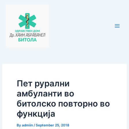
Skip
Post
Main
to
navigation
Men
content
Пет рурални
амбуланти во
битолско повторно во
функција
By
admiin
/
September 25, 2018