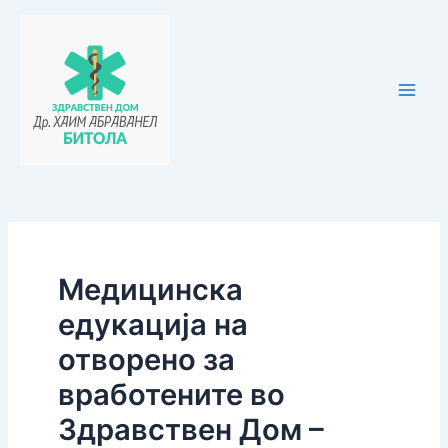
Skip
Post
Main
to
navigation
Men
content
Медицинска
едукација на
отворено за
вработените во
Здравствен Дом –