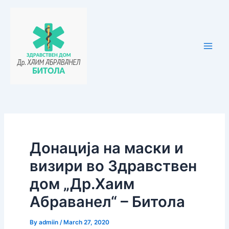
Skip
Post
Main
to
navigation
Men
content
Донација на маски и
визири во Здравствен
дом „Др.Хаим
Абраванел“ – Битола
By
admiin
/
March 27, 2020