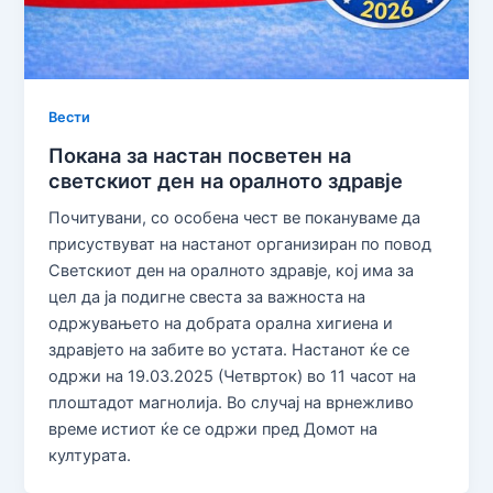
Вести
Покана за настан посветен на
светскиот ден на оралното здравје
Почитувани, со особена чест ве покануваме да
присуствуват на настанот организиран по повод
Светскиот ден на оралното здравје, кој има за
цел да ја подигне свеста за важноста на
одржувањето на добрата орална хигиена и
здравјето на забите во устата. Настанот ќе се
одржи на 19.03.2025 (Четврток) во 11 часот на
плоштадот магнолија. Во случај на врнежливо
време истиот ќе се одржи пред Домот на
културата.