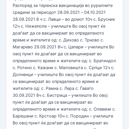
Распоред за теренска вакцинација во руралните
средини за периодот 28.09.2021 – 04.10.2021
28.09.2021 8 ч с. Лавци – во домот 10ч с. Брусник
12ч с. Нижеполе – училиште Во овој пункт ќе
доаѓаат да се вакцинираат во определеното
време и жителите од: с. Дихово с. Трново с.
Магарево 29.09.2021 8ч с. Цапари – училиште Во
овој пункт ќе доаѓаат да се вакцинираат во
определеното време и жителите од: с. Братиндол
с. Ротино с. Кажани с. Маловишта с. Српци 12ч с.
Долненци – училиште Во овој пункт ќе доаѓаат да
се вакцинираат во определеното време и
жителите од: с. Рамна с. Лера с. Ѓавато
30.09.2021 8ч с. Бистрица – училиште Во овој
пункт ќе доаѓаат да се вакцинираат во
определеното време и жителите од: с. Олевени с.
Барешани с. Крстоар 10ч с. Породин – училиште
Во овој пункт ќе доаѓаат да се вакцинираат во