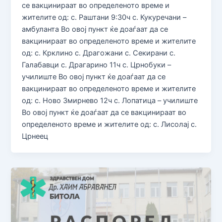
се вакцинираат во определеното време и
жителите од: с. Раштани 9:30ч с. Кукуречани –
амбуланта Во овој пункт ќе доаѓаат да се
вакцинираат во определеното време и жителите
од: с. Крклино с. Драгожани с. Секирани с.
Галабавци с. Драгарино 11ч с. Црнобуки –
училиште Во овој пункт ќе доаѓаат да се
вакцинираат во определеното време и жителите
од: с. Ново Змирнево 12ч с. Лопатица – училиште
Во овој пункт ќе доаѓаат да се вакцинираат во
определеното време и жителите од: с. Лисолај с.
Црнеец