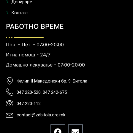
Донирајте
Контакт
РАБОТНО ВРЕМЕ
Пон. – Пет. - 07:00-20:00
Итна помош - 24/7
Домашно лекување - 07:00-20:00
Филип II Македонски бр. 9, Битола
047 220-520, 047 242-675
047 220-112
contact@zdbitola.org.mk
F
E