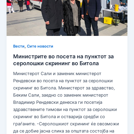
,
Вести
Сите новости
Министрите во посета на пунктот за
серолошки скрининг во Битола
Министерот Сали и заменик министерот
Рендевски во посета на пунктот за серолошки
скрининг во Битола. Министерот за здравство,
Беким Сали, заедно со заменик министерот
Владимир Рендевски денеска ги посетија
здравствените тимови на пунктот за серолошки
скрининг во Битола и остварија средби со
граѓаните. -Серолошкиот скрининг ќе овозможи
да се добие јасна слика за општата состојба на