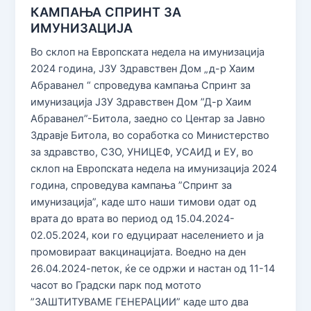
КАМПАЊА СПРИНТ ЗА
ИМУНИЗАЦИЈА
Во склоп на Европската недела на имунизација
2024 година, ЈЗУ Здравствен Дом „д-р Хаим
Абраванел “ спроведува кампања Спринт за
имунизација ЈЗУ Здравствен Дом ”Д-р Хаим
Абраванел”-Битола, заедно со Центар за Јавно
Здравје Битола, во соработка со Министерство
за здравство, СЗО, УНИЦЕФ, УСАИД и ЕУ, во
склоп на Европската недела на имунизација 2024
година, спроведува кампања ”Спринт за
имунизација”, каде што наши тимови одат од
врата до врата во период од 15.04.2024-
02.05.2024, кои го едуцираат населението и ја
промовираат вакцинацијата. Воедно на ден
26.04.2024-петок, ќе се одржи и настан од 11-14
часот во Градски парк под мотото
”ЗАШТИТУВАМЕ ГЕНЕРАЦИИ” каде што два