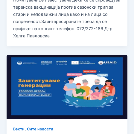
ПочитуваниВе известуване дека ќе се спроведува
теренска вакцинација против сезонски грип за
стари и неподвижни лица како и на лица со
попреченост.Заинтересираните треба да се
пријават на контакт телефон :072/272-186 Д-р
Хелга Павловска
,
Вести
Сите новости