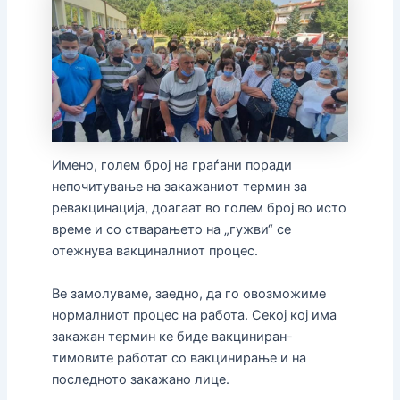
Имено, голем број на граѓани поради
непочитување на закажаниот термин за
ревакцинација, доагаат во голем број во исто
време и со стварањето на „гужви“ се
отежнува вакциналниот процес.
Ве замолуваме, заедно, да го овозможиме
нормалниот процес на работа. Секој кој има
закажан термин ке биде вакциниран-
тимовите работат со вакцинирање и на
последното закажано лице.