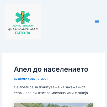
Skip
Post
Main
to
navigation
Men
content
Апел до населението
By
admiin
/
July 19, 2021
Се апелира за почитување на закажаниот
термин во пунктот за масовна имунизација.