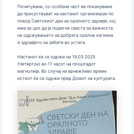
Почитувани, со особена чест ве покануваме
да присуствуват на настанот организиран по
повод Светскиот ден на оралното здравје, кој
има за цел да ја подигне свеста за важноста
на одржувањето на добрата орална хигиена
и здравјето на забите во устата.
Настанот ќе се одржи на 19.03.2025
(Четврток) во 11 часот на плоштадот
магнолија. Во случај на врнежливо време
истиот ќе се одржи пред Домот на културата.