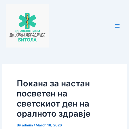
Skip
Post
Main
to
navigation
Men
content
Покана за настан
посветен на
светскиот ден на
оралното здравје
By
admiin
/
March 18, 2026